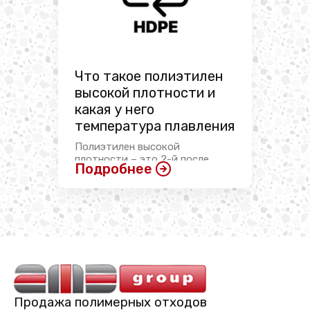
Что такое полиэтилен
высокой плотности и
какая у него
температура плавления
Полиэтилен высокой
плотности – это 2-й после
Подробнее
полиэтилентерефталата
пластик ...
Продажа полимерных отходов