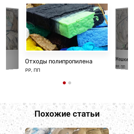
Мешки б/
Отходы полипропилена
PP, ПП
РР, ПП
Похожие статьи