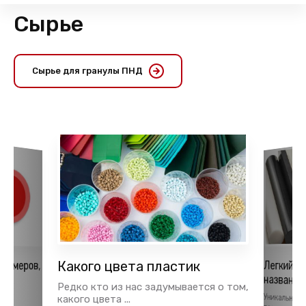
Сырье
Сырье для гранулы ПНД
лимеров,
Какого цвета пластик
Легкий и
названия
ья
Редко кто из нас задумывается о том,
Уникальные
полимерам
тки
какого цвета ...