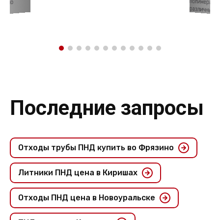
давно
различных об
Последние запросы
Отходы трубы ПНД купить во Фрязино
Литники ПНД цена в Киришах
Отходы ПНД цена в Новоуральске