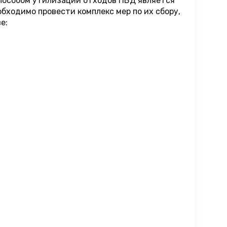
пособом утилизации отходов ПВД является
бходимо провести комплекс мер по их сбору,
е: