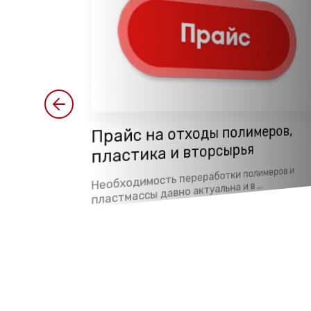
илен высокой
Прайс на отходы полимеров,
я у него
пластика и вторсырья
вления
Необходимость переработки полимеров и
ности – это 2-й
пластмассы давно актуальна и в ...
ата пластик ...