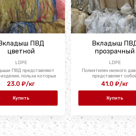
Вкладыш ПВД
Вкладыш ПВ
цветной
прозрачный
LDPE
LDPE
дыши ПВД представляют
Полиэтилен низкого дав
 изделия, польза которых
представляет собо
ощутима в ...
термопластичный полим
23.0 ₽/кг
41.0 ₽/кг
материал, обладающий 
Купить
Купить