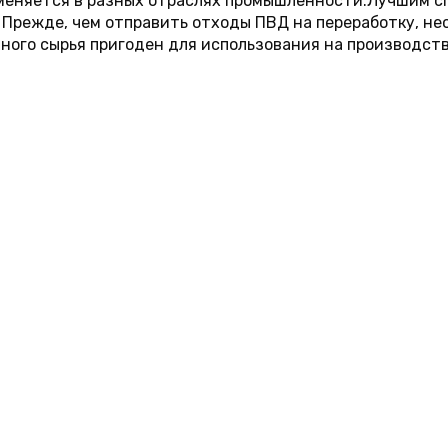
именяется в разных отраслях промышленности.Лучшим с
 Прежде, чем отправить отходы ПВД на переработку, нео
чного сырья пригоден для использования на производств