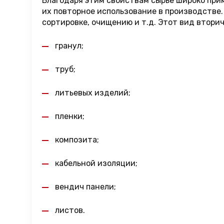
Благодаря этим свойствам сырье широко пр
их повторное использование в производстве.
сортировке, очищению и т.д. Этот вид втори
гранул;
труб;
литьевых изделий;
пленки;
композита;
кабельной изоляции;
вендич панели;
листов.