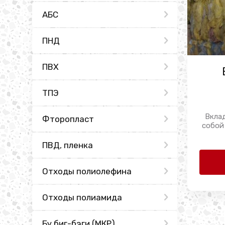
АБС
ПНД
ПВХ
ТПЭ
Вкла
Фторопласт
собой
ПВД, пленка
Отходы полиолефина
Отходы полиамида
Бу биг-бэги (МКР)