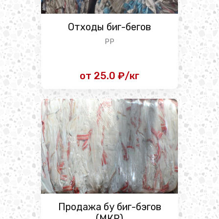
Отходы биг-бегов
PP
от 25.0 ₽/кг
Продажа бу биг-бэгов
(МКР)