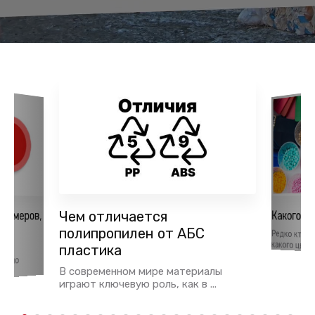
лимеров,
Чем отличается
Какого ц
ья
полипропилен от АБС
Редко кто 
какого цвета 
пластика
тки
давно
В современном мире материалы
играют ключевую роль, как в ...