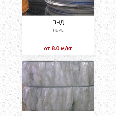
ПНД
HDPE
от 8.0 ₽/кг