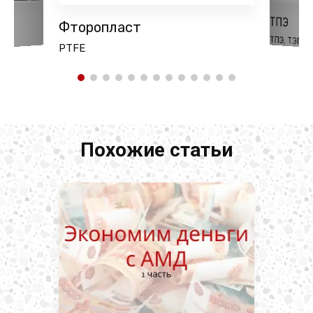
ТПЭ
оды
Фторопласт
ТПЭ, ТЭП
PTFE
Похожие статьи