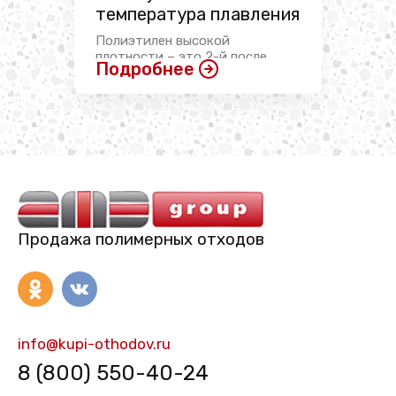
температура плавления
Полиэтилен высокой
плотности – это 2-й после
Подробнее
полиэтилентерефталата
пластик ...
Продажа полимерных отходов
info@kupi-othodov.ru
8 (800) 550-40-24