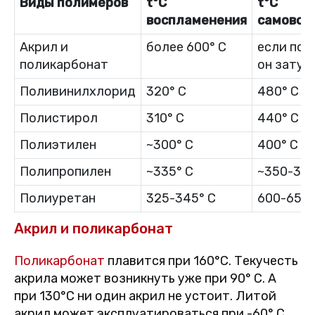
Виды полимеров
t°C
t°C
воспламенения
самовос
Акрил и
более 600° C
если пож
поликарбонат
он затух
Поливинилхлорид
320° C
480° C
Полистирол
310° C
440° C
Полиэтилен
~300° C
400° C
Полипропилен
~335° C
~350-380
Полиуретан
325-345° C
600-650°
Акрил и поликарбонат
Поликарбонат
плавится при 160°C. Текучесть
акрила может возникнуть уже при 90° C. А
при 130°С ни один акрил не устоит. Литой
акрил может эксплуатироваться при -60° C,