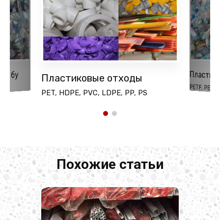
Пластик
ки бу
Пластиковые отходы
PETF, PET(P
PET, HDPE, PVC, LDPE, PP, PS
Похожие статьи